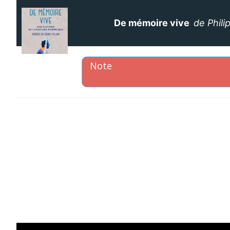
De mémoire vive
de Phil
Aller
au
contenu