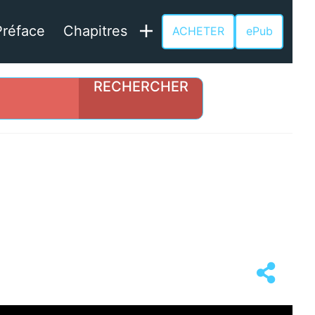
Chapitres
Préface
ACHETER
ePub
Ouvrir
le
menu
Twitter
Linkedin