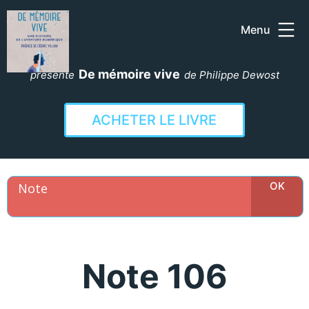
Menu
Aller
au
De mémoire vive
présente
de Philippe Dewost
contenu
ACHETER LE LIVRE
Note 106